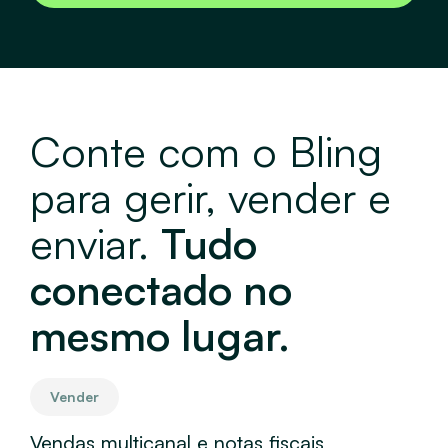
Conte com o Bling
para gerir, vender e
enviar.
Tudo
conectado no
mesmo lugar.
Vender
E
Vendas multicanal e notas fiscais
Log