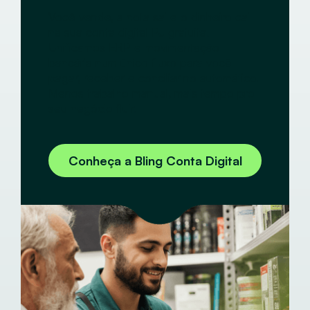
Você vende, a nota sai e o dinheiro cai
na sua conta digital PJ gratuita.
Unificamos ERP e movimentação
bancária num único fluxo para você
pagar, receber e conciliar no automático.
Menos trabalho manual, mais tempo pro
seu negócio fluir.
Conheça a Bling Conta Digital