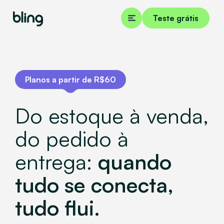
Teste grátis
Planos a partir de R$60
Do estoque à venda,
do pedido à
entrega:
quando
tudo se conecta,
tudo flui.