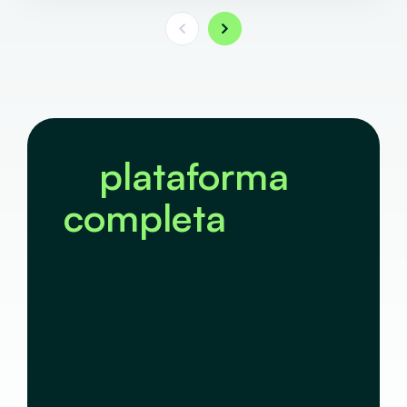
A
plataforma
completa
de
negócios que
integra a sua
operação de
ponta a ponta